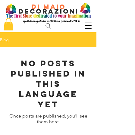
di Maio
decorazioni
spedizione gratuita in Italia a partire da 200€
Blog
No posts
published in
this
language
yet
Once posts are published, you’ll see
them here.