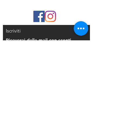
Iscriviti
Riceverai delle mail con sconti
esclusivi
Iscriviti alla mailing list
Resi e Rimborsi
Privacy Policy
Condizioni di Vendita
Copyright © 2021 Di Maio Decorazioni - P.