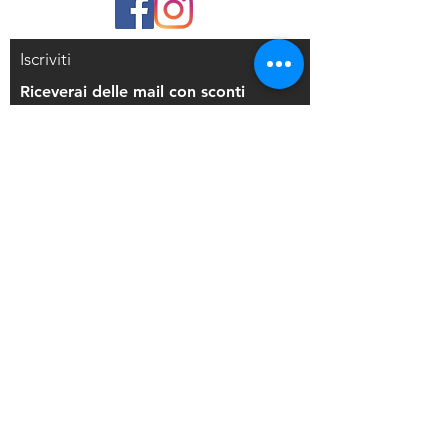
Iscriviti
Riceverai delle mail con sconti
esclusivi
Iscriviti alla mailing list
Resi e Rimborsi
Privacy Policy
Condizioni di Vendita
Copyright © 2021 Di Maio Decorazioni - P.
IVA:
03514271208