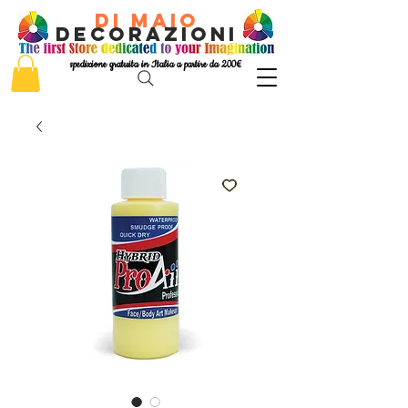
di Maio
decorazioni
spedizione gratuita in Italia a partire da 200€