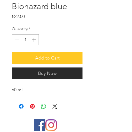
Biohazard blue
Price
€22.00
Quantity
*
Add to Cart
Buy Now
60 ml