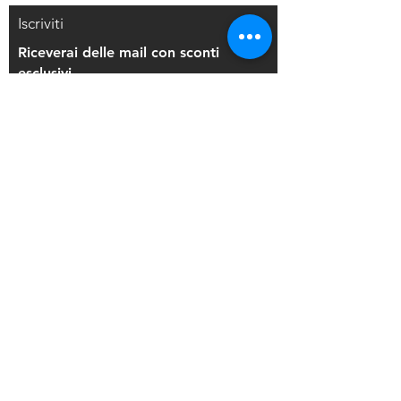
Iscriviti
Riceverai delle mail con sconti
esclusivi
Iscriviti alla mailing list
Resi e Rimborsi
Privacy Policy
Condizioni di Vendita
Copyright © 2021 Di Maio Decorazioni - P.
IVA:
03514271208
Back to Top