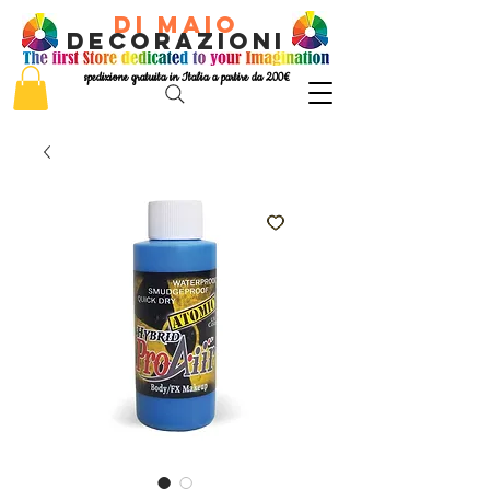
di Maio
decorazioni
spedizione gratuita in Italia a partire da 200€