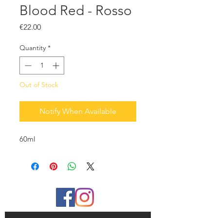
Blood Red - Rosso
Price
€22.00
Quantity
*
Out of Stock
Notify When Available
60ml