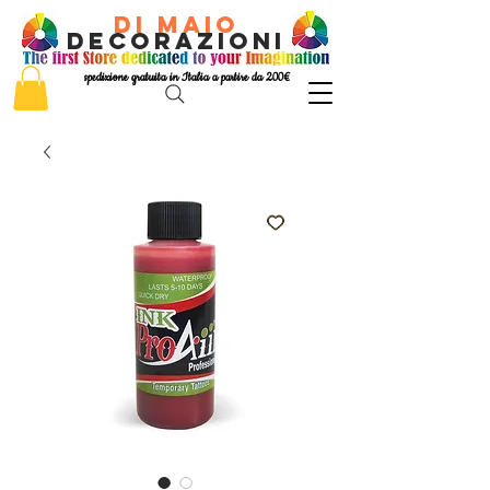
di Maio
decorazioni
spedizione gratuita in Italia a partire da 200€