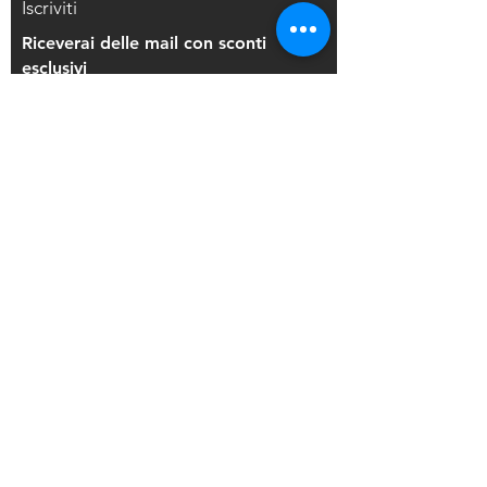
Iscriviti
Riceverai delle mail con sconti
esclusivi
Iscriviti alla mailing list
Resi e Rimborsi
Privacy Policy
Condizioni di Vendita
Copyright © 2021 Di Maio Decorazioni - P.
IVA:
03514271208
Back to Top