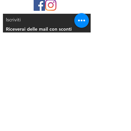
tradizionali cialde, DIPS resisterà a
condizioni estreme come
temperature calde, sudorazione,
Iscriviti
acqua, sfregamento e altre attività
che normalmente porterebbero ad
Riceverai delle mail con sconti
un deterioramento. Sebbene molto
esclusivi
più resistente, non è permanente e si
dissolverà naturalmente nel tempo. La
rimozione è semplice con SAPONE
LIQUIDO o olio per bambini applicato
Iscriviti alla mailing list
direttamente dul disegno. Usa DIPS
su lavori precedentemente eseguiti
con la tecnica che preferisci o
Resi e Rimborsi
direttamente sulla pelle, ha la stessa
consistenza della vernice acrilica,
Privacy Policy
quindi è più corposo e facile da
Condizioni di Vendita
raccogliere.
SI CONSIGLIA: flacone Mister con
91% di alcool e piccoli contenitori di
Copyright © 2021 Di Maio Decorazioni - P.
plastica per sigillare la miscela.
IVA:
03514271208