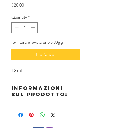
Price
€20.00
Quantity
*
fornitura prevista entro 30gg
Pre-Order
15 ml
informazioni
sul prodotto:
ProAiir DIPS è una formula ibrida
concentrata a base alcol cosmetico e
altamente resistente, creata per l'uso
sulla pelle. A differenza delle