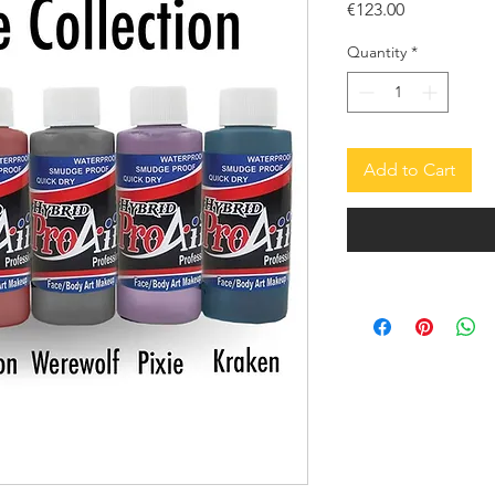
Price
€123.00
Quantity
*
Add to Cart