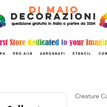
di Maio
decorazioni
spedizione gratuita in Italia a partire da 200€
MPA
PRO AIIR
AEROGRAFI
STENCIL
Co
Creature Co