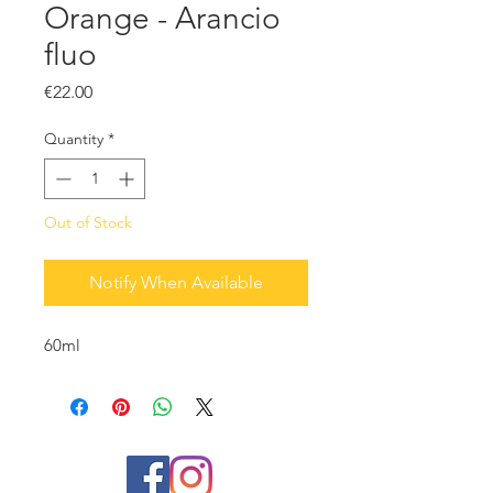
Orange - Arancio
fluo
Price
€22.00
Quantity
*
Out of Stock
Notify When Available
60ml