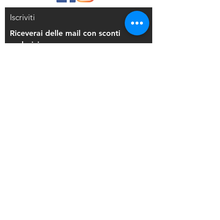
Iscriviti
Riceverai delle mail con sconti
esclusivi
Iscriviti alla mailing list
Resi e Rimborsi
Privacy Policy
Condizioni di Vendita
Copyright © 2021 Di Maio Decorazioni - P.
IVA:
03514271208
Back to Top