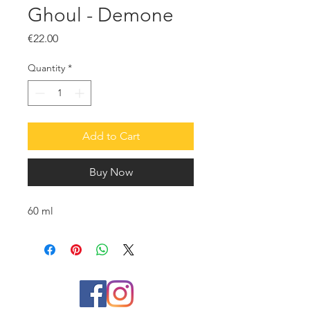
Ghoul - Demone
Price
€22.00
Quantity
*
Add to Cart
Buy Now
60 ml