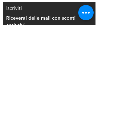
Iscriviti
Riceverai delle mail con sconti
esclusivi
Iscriviti alla mailing list
Resi e Rimborsi
Privacy Policy
Condizioni di Vendita
Copyright © 2021 Di Maio Decorazioni - P.
IVA:
03514271208
Back to Top