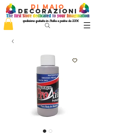
di Maio
decorazioni
spedizione gratuita in Italia a partire da 200€