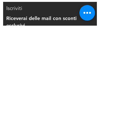
Iscriviti
Riceverai delle mail con sconti
esclusivi
Iscriviti alla mailing list
Resi e Rimborsi
Privacy Policy
Condizioni di Vendita
Copyright © 2021 Di Maio Decorazioni - P.
IVA:
03514271208
Back to Top