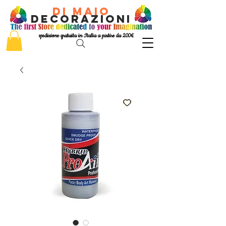
di Maio
decorazioni
spedizione gratuita in Italia a partire da 200€