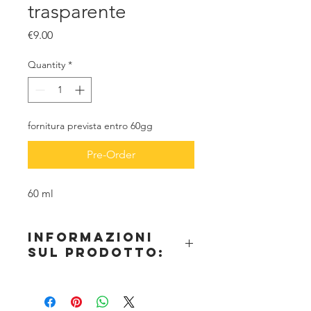
trasparente
Price
€9.00
Quantity
*
fornitura prevista entro 60gg
Pre-Order
60 ml
informazioni
sul prodotto:
Spennellare uno strato sottile sull'area
desiderata. Può essere diluito con
acqua. Per preservare i pennelli si