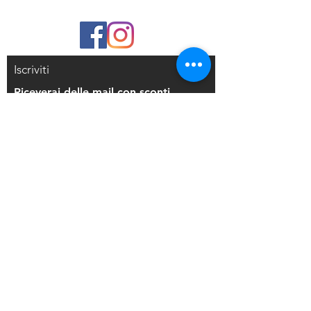
consiglia di strofinare il sapone liquido
sulle setole prima dell'uso con Latex.
Iscriviti
Riceverai delle mail con sconti
esclusivi
Iscriviti alla mailing list
Resi e Rimborsi
Privacy Policy
Condizioni di Vendita
Copyright © 2021 Di Maio Decorazioni - P.