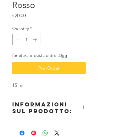
Rosso
Price
€20.00
Quantity
*
fornitura prevista entro 30gg
Pre-Order
15 ml
informazioni
sul prodotto:
ProAiir DIPS è una formula ibrida
concentrata a base alcol cosmetico e
altamente resistente, creata per l'uso