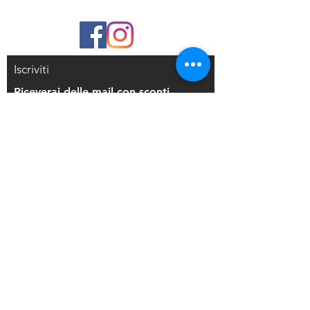
sulla pelle. A differenza delle
tradizionali cialde, DIPS resisterà a
condizioni estreme come
temperature calde, sudorazione,
Iscriviti
acqua, sfregamento e altre attività
che normalmente porterebbero ad
Riceverai delle mail con sconti
un deterioramento. Sebbene molto
esclusivi
più resistente, non è permanente e si
dissolverà naturalmente nel tempo. La
rimozione è semplice con SAPONE
LIQUIDO o olio per bambini applicato
Iscriviti alla mailing list
direttamente dul disegno. Usa DIPS
su lavori precedentemente eseguiti
con la tecnica che preferisci o
Resi e Rimborsi
direttamente sulla pelle, ha la stessa
consistenza della vernice acrilica,
Privacy Policy
quindi è più corposo e facile da
Condizioni di Vendita
raccogliere.
SI CONSIGLIA: flacone Mister con
91% di alcool e piccoli contenitori di
Copyright © 2021 Di Maio Decorazioni - P.
plastica per sigillare la miscela.