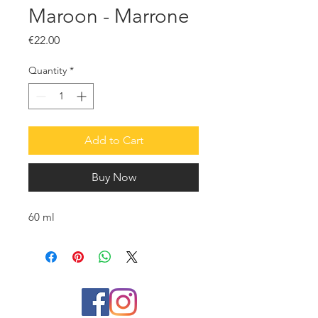
Maroon - Marrone
Price
€22.00
Quantity
*
Add to Cart
Buy Now
60 ml