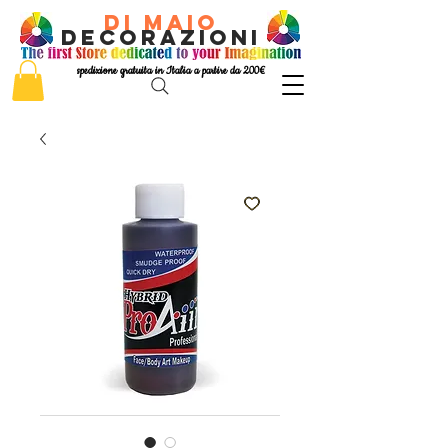
di Maio
decorazioni
spedizione gratuita in Italia a partire da 200€