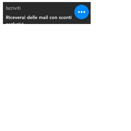
Iscriviti
Riceverai delle mail con sconti
esclusivi
Iscriviti alla mailing list
Resi e Rimborsi
Privacy Policy
Condizioni di Vendita
Copyright © 2021 Di Maio Decorazioni - P.
IVA:
03514271208
Back to Top