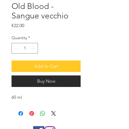
Old Blood -
Sangue vecchio
Price
€22.00
Quantity
*
Add to Cart
Buy Now
60 ml