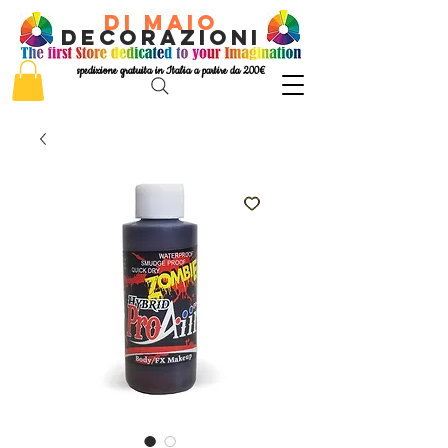
di Maio
decorazioni
spedizione gratuita in Italia a partire da 200€