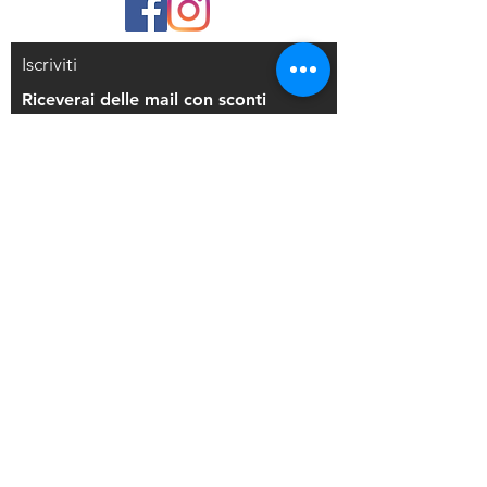
Iscriviti
Riceverai delle mail con sconti
esclusivi
Iscriviti alla mailing list
Resi e Rimborsi
Privacy Policy
Condizioni di Vendita
Copyright © 2021 Di Maio Decorazioni - P.
IVA:
03514271208