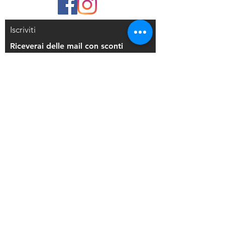
Iscriviti
Riceverai delle mail con sconti
esclusivi
Iscriviti alla mailing list
Resi e Rimborsi
Privacy Policy
Condizioni di Vendita
Copyright © 2021 Di Maio Decorazioni - P.
IVA:
03514271208