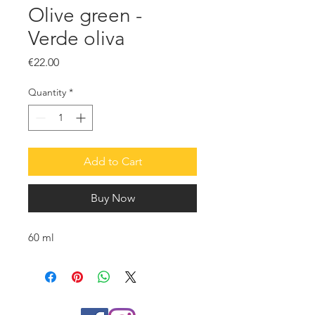
Olive green -
Verde oliva
Price
€22.00
Quantity
*
Add to Cart
Buy Now
60 ml