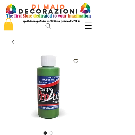
di Maio
decorazioni
spedizione gratuita in Italia a partire da 200€