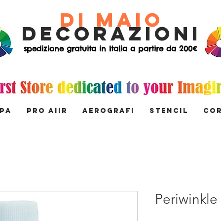
di Maio
decorazioni
spedizione gratuita in Italia a partire da 200€
MPA
PRO AIIR
AEROGRAFI
STENCIL
Co
Periwinkle 