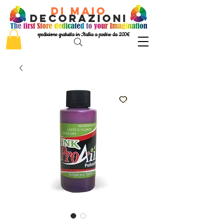
di Maio
decorazioni
spedizione gratuita in Italia a partire da 200€