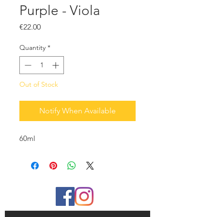
Purple - Viola
Price
€22.00
Quantity
*
Out of Stock
Notify When Available
60ml