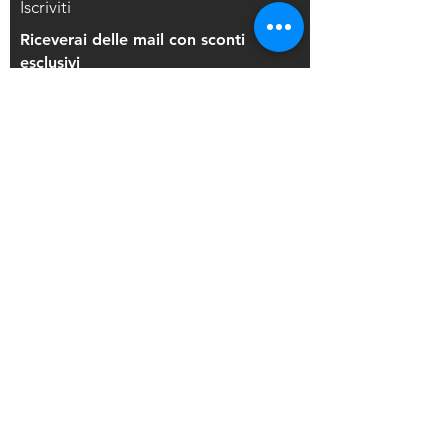
Iscriviti
Riceverai delle mail con sconti
esclusivi
Iscriviti alla mailing list
Resi e Rimborsi
Privacy Policy
Condizioni di Vendita
Copyright © 2021 Di Maio Decorazioni - P.
IVA:
03514271208
Back to Top