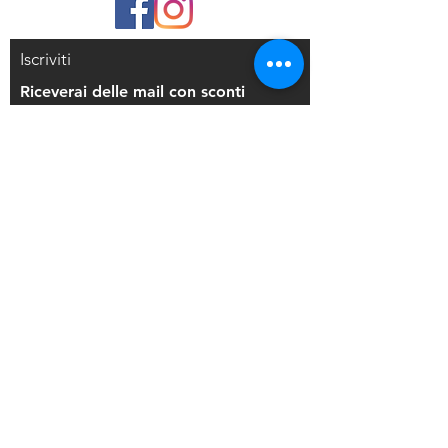
Iscriviti
Riceverai delle mail con sconti
esclusivi
Iscriviti alla mailing list
Resi e Rimborsi
Privacy Policy
Condizioni di Vendita
Copyright © 2021 Di Maio Decorazioni - P.
IVA:
03514271208