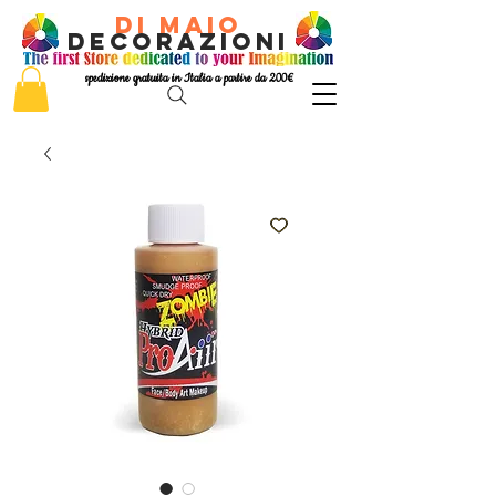
di Maio
decorazioni
spedizione gratuita in Italia a partire da 200€